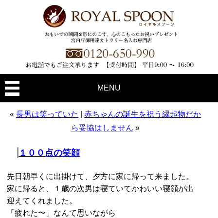
MENU
«
長男は笑っていた
|
赤ちゃんの誕生を祝う縁起物だか
ら妥協はしません
»
１００点の笑顔
先日朝早くに出掛けて、夕方に家に帰って来ました。
家に帰ると、１歳の次男は寝ていてかわいい寝顔が出
迎えてくれました。
「疲れた〜」なんて思いながら